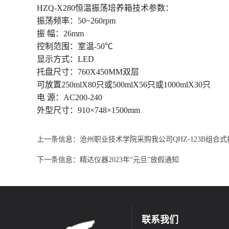
HZQ-X280恒温振荡培养箱技术参数：
振荡频率：50~260rpm
振 幅：26mm
控制范围：室温-50℃
显示方式：LED
托盘尺寸：760X450MM双层
可放置250mlX80只或500mlX56只或1000mlX30只
电 源：AC200-240
外型尺寸：910×748×1500mm
上一条信息：
沧州职业技术学院采购我公司QHZ-123B组合
下一条信息：
精达仪器2023年“元旦”放假通知
联系我们